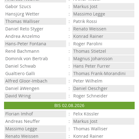
Gabor Szucs
:
Markus Jost
Hansjürg Wetter
:
Massimo Legge
Thomas Walliser
:
Patrik Rossi
Daniel Reto Styger
:
Renato Weissen
Andrea Anzelmo
:
Konrad Rainer
Hans-Peter Fontana
:
Roger Parolini
René Bachmann
:
Thomas Stietzel
Dominik von Bertrab
:
Magnus Johansson
Daniel Schwab
:
Hans Peter Furrer
Gualtiero Galli
:
Thomas Frank-Morandini
Alfred Gloor-Imbach
:
Peter Wilhelm
Daniel àWengen
:
Daniel Oeschger
David Wring
:
Roger Schneider
BIS 02.08.2026
Florian Imhof
:
Felix Kössler
Andreas Neuffer
:
Markus Jost
Massimo Legge
:
Thomas Walliser
Renato Weissen
:
Konrad Rainer