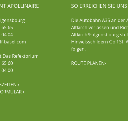
NT APOLLINAIRE
SO ERREICHEN SIE UNS
olgensbourg
Die Autobahn A35 an der 
 65 65
Altkirch verlassen und Ri
 04 04
Altkirch/Folgensbourg ste
olf-basel.com
Hinweisschildern Golf St. A
folgen.
t Das Refektorium
 65 60
ROUTE PLANEN

 04 00
SZEITEN

FORMULAR
