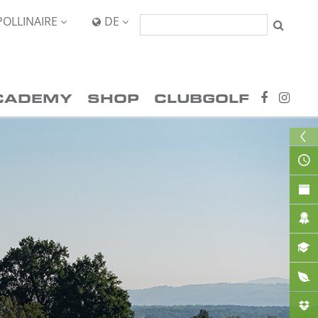
POLLINAIRE
DE


CADEMY
SHOP
CLUBGOLF