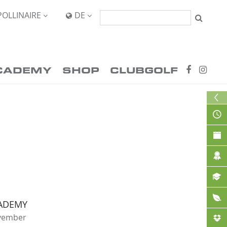
POLLINAIRE
DE


CADEMY
SHOP
CLUBGOLF
ADEMY
ovember