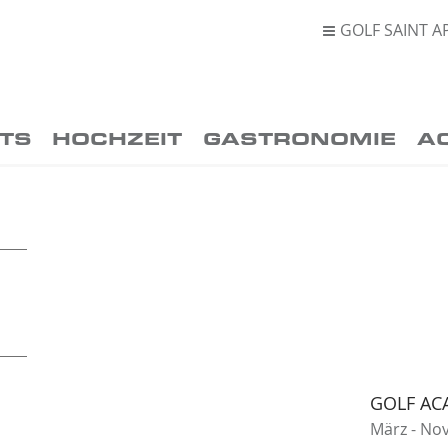
GOLF SAINT A

TS
HOCHZEIT
GASTRONOMIE
A
GOLF AC
März - N