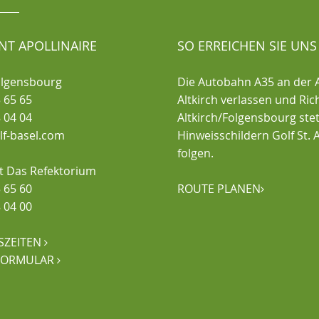
NT APOLLINAIRE
SO ERREICHEN SIE UNS
olgensbourg
Die Autobahn A35 an der 
 65 65
Altkirch verlassen und Ri
 04 04
Altkirch/Folgensbourg ste
olf-basel.com
Hinweisschildern Golf St. A
folgen.
t Das Refektorium
 65 60
ROUTE PLANEN

 04 00
SZEITEN

FORMULAR
