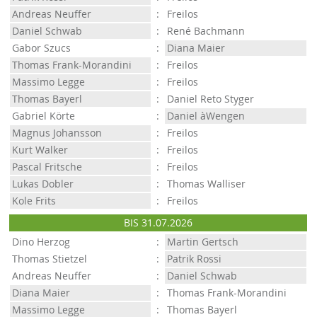
Andreas Neuffer
:
Freilos
Daniel Schwab
:
René Bachmann
Gabor Szucs
:
Diana Maier
Thomas Frank-Morandini
:
Freilos
Massimo Legge
:
Freilos
Thomas Bayerl
:
Daniel Reto Styger
Gabriel Körte
:
Daniel àWengen
Magnus Johansson
:
Freilos
Kurt Walker
:
Freilos
Pascal Fritsche
:
Freilos
Lukas Dobler
:
Thomas Walliser
Kole Frits
:
Freilos
BIS 31.07.2026
Dino Herzog
:
Martin Gertsch
Thomas Stietzel
:
Patrik Rossi
Andreas Neuffer
:
Daniel Schwab
Diana Maier
:
Thomas Frank-Morandini
Massimo Legge
:
Thomas Bayerl