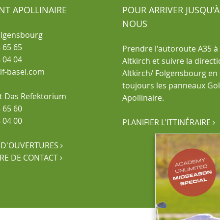
NT APOLLINAIRE
POUR ARRIVER JUSQU'À
NOUS
olgensbourg
 65 65
Prendre l'autoroute A35 à 
 04 04
Altkirch et suivre la direct
olf-basel.com
Altkirch/ Folgensbourg en
toujours les panneaux Golf
t Das Refektorium
Apollinaire.
 65 60
 04 00
PLANIFIER L'ITTINÉRAIRE

 D'OUVERTURES

RE DE CONTACT
