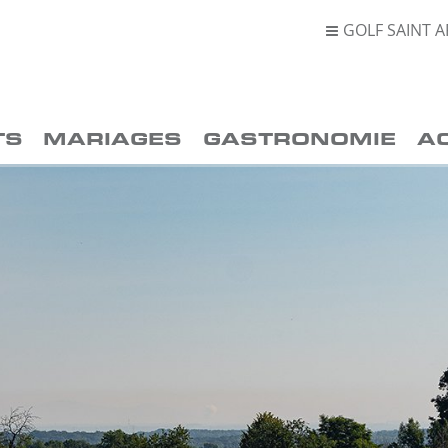
GOLF SAINT A

TS
MARIAGES
GASTRONOMIE
A