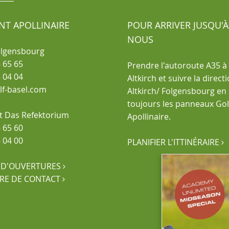
NT APOLLINAIRE
POUR ARRIVER JUSQU'À
NOUS
olgensbourg
 65 65
Prendre l'autoroute A35 à 
 04 04
Altkirch et suivre la direct
olf-basel.com
Altkirch/ Folgensbourg en
toujours les panneaux Golf
t Das Refektorium
Apollinaire.
 65 60
 04 00
PLANIFIER L'ITTINÉRAIRE

 D'OUVERTURES

RE DE CONTACT
