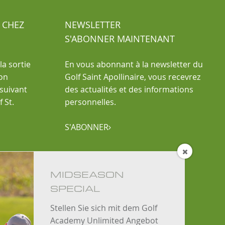
 CHEZ
NEWSLETTER
S'ABONNER MAINTENANT
la sortie
En vous abonnant à la newsletter du
ion
Golf Saint Apollinaire, vous recevrez
 suivant
des actualités et des informations
 St.
personnelles.
S'ABONNER


MIDSEASON
SPECIAL
Stellen Sie sich mit dem Golf
Academy Unlimited Angebot