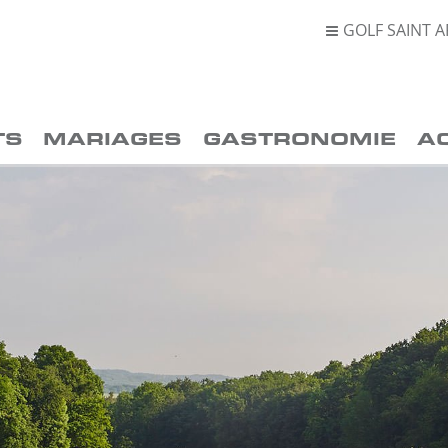
GOLF SAINT A

TS
MARIAGES
GASTRONOMIE
A