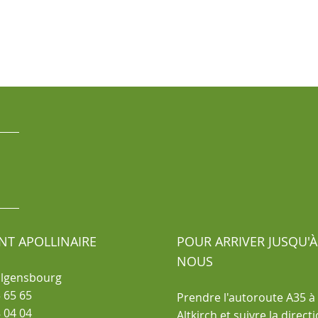
NT APOLLINAIRE
POUR ARRIVER JUSQU'À
NOUS
olgensbourg
 65 65
Prendre l'autoroute A35 à 
 04 04
Altkirch et suivre la direct