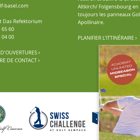
olf-basel.com
Altkirch/ Folgensbourg en
toujours les panneaux Golf
t Das Refektorium
Apollinaire.
 65 60
 04 00
PLANIFIER L'ITTINÉRAIRE

 D'OUVERTURES

RE DE CONTACT
