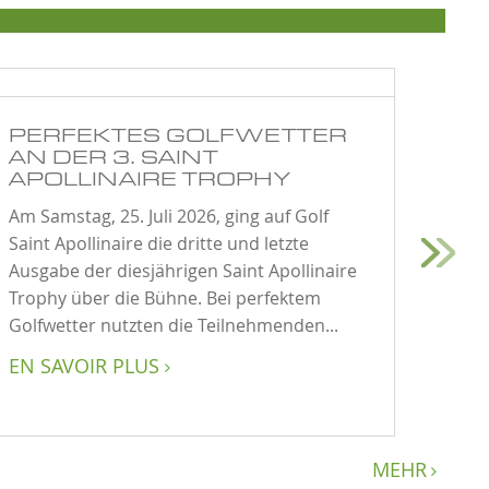
PERFEKTES GOLFWETTER
11.
AN DER 3. SAINT
TO
APOLLINAIRE TROPHY
Ein S
Am Samstag, 25. Juli 2026, ging auf Golf
Anlage
Saint Apollinaire die dritte und letzte
11. T
Ausgabe der diesjährigen Saint Apollinaire
nahme
Trophy über die Bühne. Bei perfektem
die C
Golfwetter nutzten die Teilnehmenden...
Sempa
EN SAVOIR PLUS
EN S

MEHR
