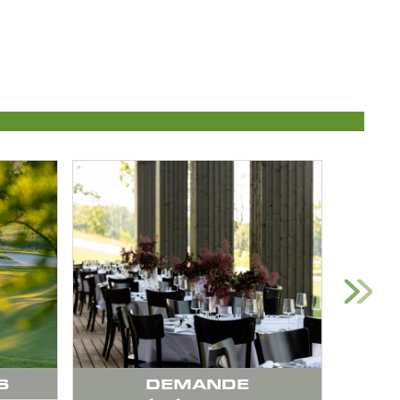
S
DEMANDE
BOU