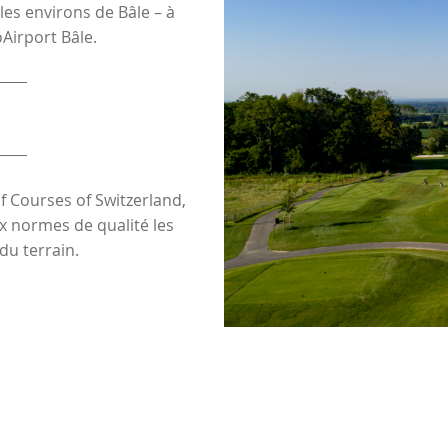
 les environs de Bâle – à
Airport Bâle.
f Courses of Switzerland,
ux normes de qualité les
du terrain.