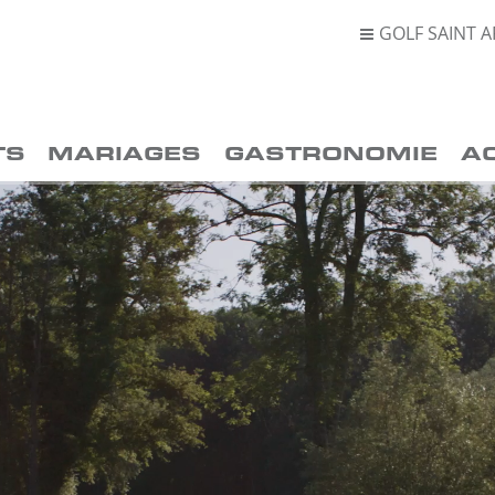
GOLF SAINT A

TS
MARIAGES
GASTRONOMIE
A