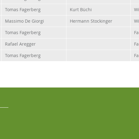
Tomas Fagerberg
Kurt Büchi
Wi
Massimo De Giorgi
Hermann Stockinger
Wi
Tomas Fagerberg
Fa
Rafael Aregger
Fa
Tomas Fagerberg
Fa