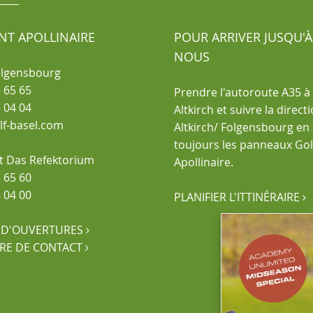
NT APOLLINAIRE
POUR ARRIVER JUSQU'À
NOUS
olgensbourg
 65 65
Prendre l'autoroute A35 à 
 04 04
Altkirch et suivre la direct
olf-basel.com
Altkirch/ Folgensbourg en
toujours les panneaux Golf
t Das Refektorium
Apollinaire.
 65 60
 04 00
PLANIFIER L'ITTINÉRAIRE

 D'OUVERTURES

RE DE CONTACT
