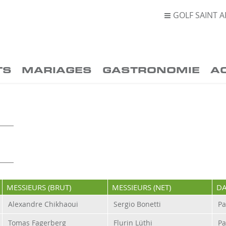
GOLF SAINT A

TS
MARIAGES
GASTRONOMIE
A
MESSIEURS (BRUT)
MESSIEURS (NET)
DA
Alexandre Chikhaoui
Sergio Bonetti
Pa
Tomas Fagerberg
Flurin Lüthi
Pa