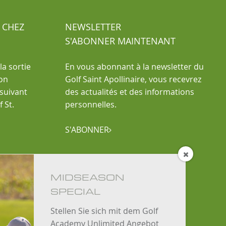
 CHEZ
NEWSLETTER
S'ABONNER MAINTENANT
la sortie
En vous abonnant à la newsletter du
ion
Golf Saint Apollinaire, vous recevrez
 suivant
des actualités et des informations
 St.
personnelles.
S'ABONNER


MIDSEASON
SPECIAL
Stellen Sie sich mit dem Golf
Academy Unlimited Angebot