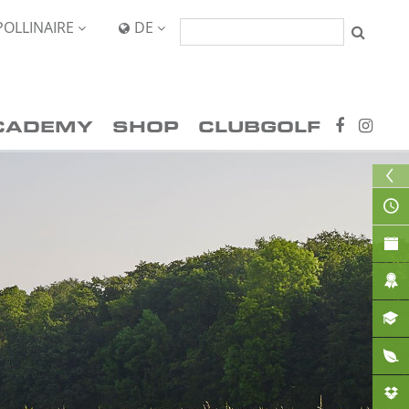
POLLINAIRE
DE


CADEMY
SHOP
CLUBGOLF