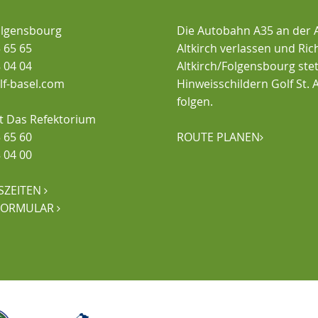
olgensbourg
Die Autobahn A35 an der 
 65 65
Altkirch verlassen und Ri
 04 04
Altkirch/Folgensbourg ste
olf-basel.com
Hinweisschildern Golf St. A
folgen.
t Das Refektorium
 65 60
ROUTE PLANEN

 04 00
SZEITEN

FORMULAR
