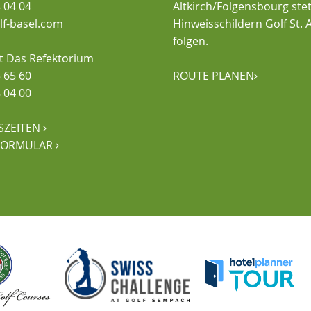
 04 04
Altkirch/Folgensbourg ste
olf-basel.com
Hinweisschildern Golf St. A
folgen.
t Das Refektorium
 65 60
ROUTE PLANEN

 04 00
SZEITEN

FORMULAR
